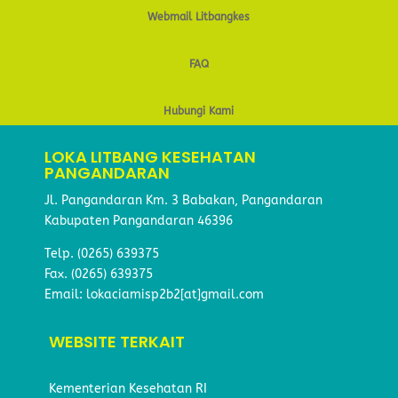
Webmail Litbangkes
FAQ
Hubungi Kami
LOKA LITBANG KESEHATAN
PANGANDARAN
Jl. Pangandaran Km. 3 Babakan, Pangandaran
Kabupaten Pangandaran 46396
Telp.
(0265) 639375
Fax.
(0265) 639375
Email: lokaciamisp2b2[at]gmail.com
WEBSITE TERKAIT
Kementerian Kesehatan RI