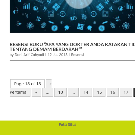
RESENSI BUKU “APA YANG DOKTER ANDA KATAKAN TI
TENTANG DEMAM BERDARAH””
by
Dani Arif Cahyadi
|
12 Jul 2018
|
Resensi
Page 18 of 18
«
Pertama
«
...
10
...
14
15
16
17
Peta Situs