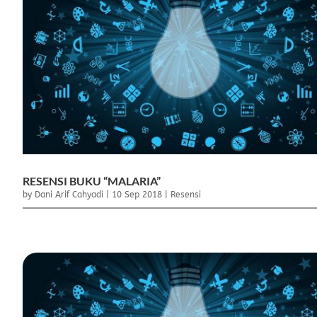
RESENSI BUKU “MALARIA”
by
Dani Arif Cahyadi
|
10 Sep 2018
|
Resensi