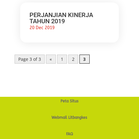
PERJANJIAN KINERJA
TAHUN 2019
20 Dec 2019
Page 3 of 3
«
1
2
3
Peta Situs
Webmail Litbangkes
FAQ